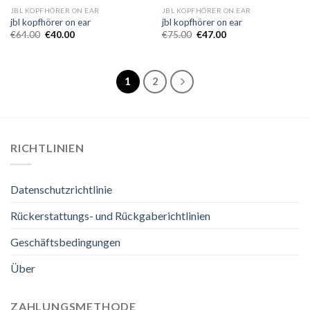
JBL KOPFHÖRER ON EAR
JBL KOPFHÖRER ON EAR
jbl kopfhörer on ear
jbl kopfhörer on ear
€
64.00
€
40.00
€
75.00
€
47.00
1
2
RICHTLINIEN
Datenschutzrichtlinie
Rückerstattungs- und Rückgaberichtlinien
Geschäftsbedingungen
Über
ZAHLUNGSMETHODE