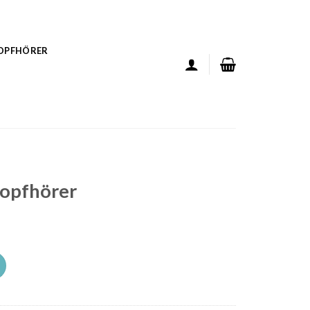
KOPFHÖRER
kopfhörer