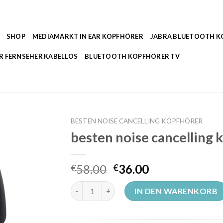
SHOP
MEDIAMARKT IN EAR KOPFHÖRER
JABRA BLUETOOTH 
R FERNSEHER KABELLOS
BLUETOOTH KOPFHÖRER TV
BESTEN NOISE CANCELLING KOPFHÖRER
besten noise cancelling 
58.00
36.00
€
€
besten noise cancelling kopfhörer Menge
IN DEN WARENKORB