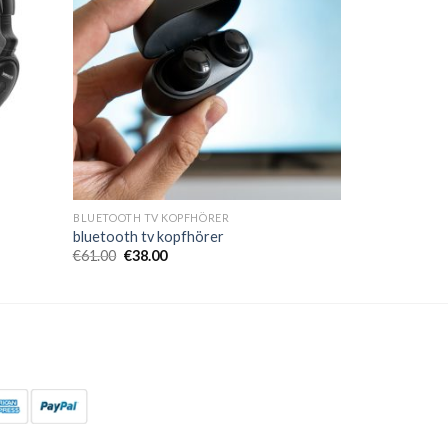
BLUETOOTH TV KOPFHÖRER
bluetooth tv kopfhörer
€
61.00
€
38.00