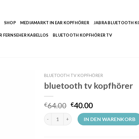
SHOP
MEDIAMARKT IN EAR KOPFHÖRER
JABRA BLUETOOTH 
R FERNSEHER KABELLOS
BLUETOOTH KOPFHÖRER TV
BLUETOOTH TV KOPFHÖRER
bluetooth tv kopfhörer
64.00
40.00
€
€
bluetooth tv kopfhörer Menge
IN DEN WARENKORB