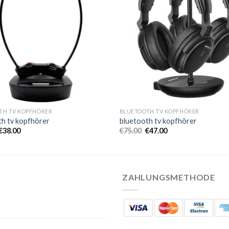
TH TV KOPFHÖRER
BLUETOOTH TV KOPFHÖRER
th tv kopfhörer
bluetooth tv kopfhörer
€
38.00
€
75.00
€
47.00
ZAHLUNGSMETHODE