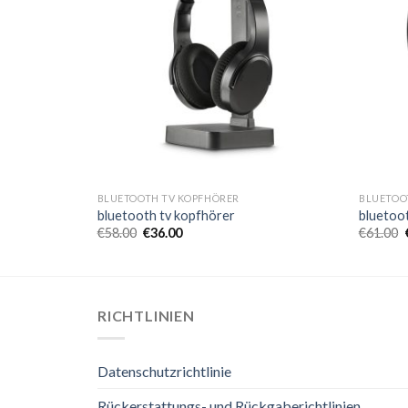
BLUETOOTH TV KOPFHÖRER
BLUETOO
bluetooth tv kopfhörer
bluetoo
€
58.00
€
36.00
€
61.00
RICHTLINIEN
Datenschutzrichtlinie
Rückerstattungs- und Rückgaberichtlinien