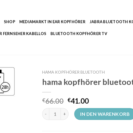
SHOP
MEDIAMARKT IN EAR KOPFHÖRER
JABRA BLUETOOTH 
R FERNSEHER KABELLOS
BLUETOOTH KOPFHÖRER TV
HAMA KOPFHÖRER BLUETOOTH
hama kopfhörer bluetoo
66.00
41.00
€
€
hama kopfhörer bluetooth Menge
IN DEN WARENKORB