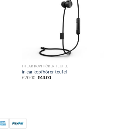
IN EAR KOPFHÖRER TEUFEL
in ear kopfhörer teufel
€
70.00
€
44.00