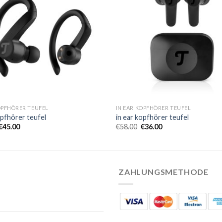
OPFHÖRER TEUFEL
IN EAR KOPFHÖRER TEUFEL
opfhörer teufel
in ear kopfhörer teufel
€
45.00
€
58.00
€
36.00
ZAHLUNGSMETHODE