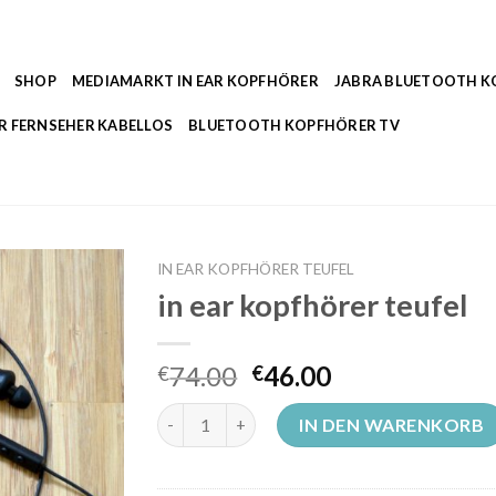
SHOP
MEDIAMARKT IN EAR KOPFHÖRER
JABRA BLUETOOTH 
R FERNSEHER KABELLOS
BLUETOOTH KOPFHÖRER TV
IN EAR KOPFHÖRER TEUFEL
in ear kopfhörer teufel
74.00
46.00
€
€
in ear kopfhörer teufel Menge
IN DEN WARENKORB