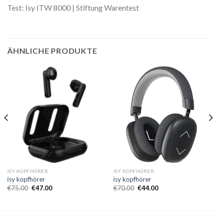
Test: Isy ITW 8000 | Stiftung Warentest
ÄHNLICHE PRODUKTE
ISY KOPFHÖRER
ISY KOPFHÖRER
isy kopfhörer
isy kopfhörer
€
75.00
€
47.00
€
70.00
€
44.00