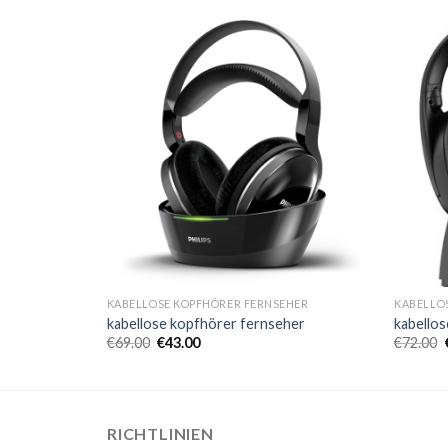
EHER
KABELLOSE KOPFHÖRER FERNSEHER
KABELLO
her
kabellose kopfhörer fernseher
kabello
€
69.00
€
43.00
€
72.00
RICHTLINIEN