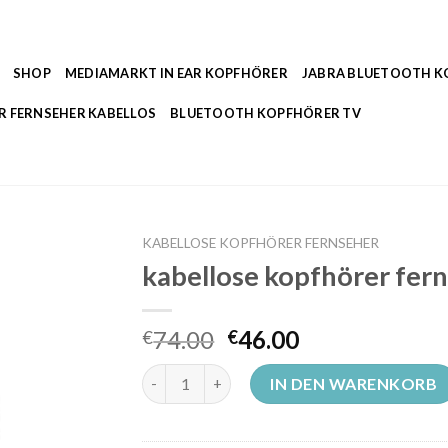
SHOP
MEDIAMARKT IN EAR KOPFHÖRER
JABRA BLUETOOTH 
R FERNSEHER KABELLOS
BLUETOOTH KOPFHÖRER TV
KABELLOSE KOPFHÖRER FERNSEHER
kabellose kopfhörer fer
74.00
46.00
€
€
kabellose kopfhörer fernseher Menge
IN DEN WARENKORB