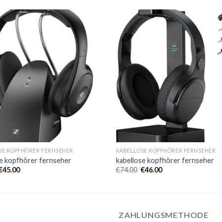
SE KOPFHÖRER FERNSEHER
KABELLOSE KOPFHÖRER FERNSEHER
se kopfhörer fernseher
kabellose kopfhörer fernseher
€
45.00
€
74.00
€
46.00
ZAHLUNGSMETHODE