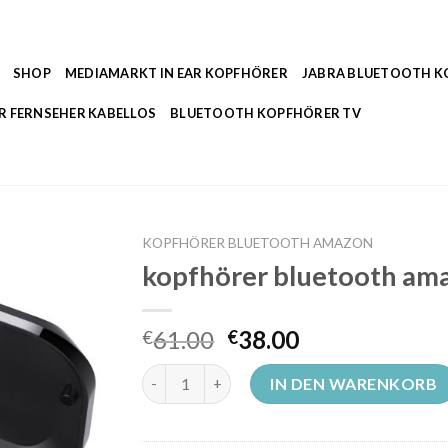
SHOP
MEDIAMARKT IN EAR KOPFHÖRER
JABRA BLUETOOTH 
R FERNSEHER KABELLOS
BLUETOOTH KOPFHÖRER TV
KOPFHÖRER BLUETOOTH AMAZON
kopfhörer bluetooth am
61.00
38.00
€
€
kopfhörer bluetooth amazon Menge
IN DEN WARENKORB