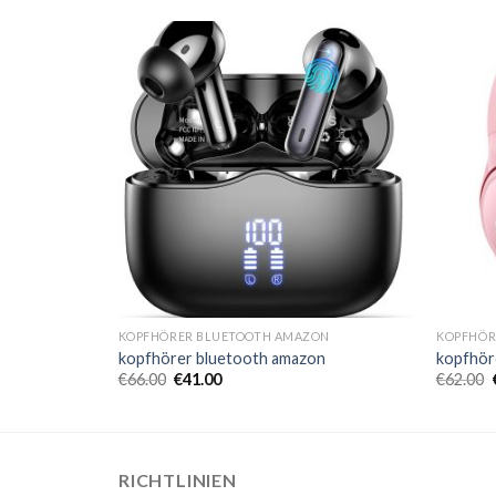
ON
KOPFHÖRER BLUETOOTH AMAZON
KOPFHÖR
n
kopfhörer bluetooth amazon
kopfhör
€
66.00
€
41.00
€
62.00
RICHTLINIEN