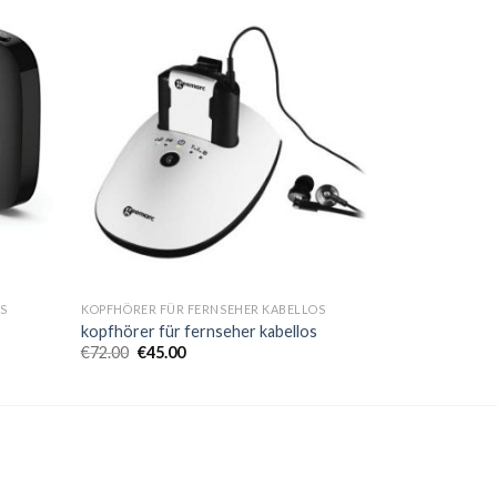
S
KOPFHÖRER FÜR FERNSEHER KABELLOS
kopfhörer für fernseher kabellos
€
72.00
€
45.00