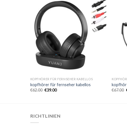
BELLOS
KOPFHÖRER FÜR FERNSEHER KABELLOS
KOPFHÖR
ellos
kopfhörer für fernseher kabellos
kopfhöre
€
62.00
€
39.00
€
67.00
RICHTLINIEN