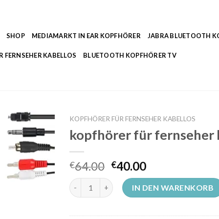
SHOP
MEDIAMARKT IN EAR KOPFHÖRER
JABRA BLUETOOTH 
R FERNSEHER KABELLOS
BLUETOOTH KOPFHÖRER TV
KOPFHÖRER FÜR FERNSEHER KABELLOS
kopfhörer für fernseher 
64.00
40.00
€
€
kopfhörer für fernseher kabellos Menge
IN DEN WARENKORB