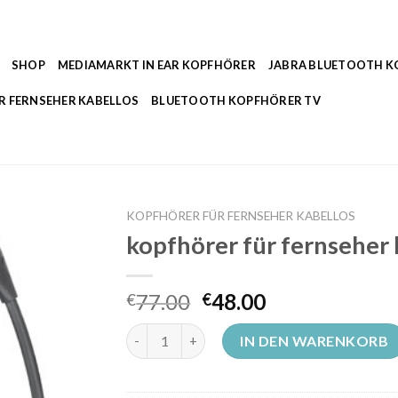
SHOP
MEDIAMARKT IN EAR KOPFHÖRER
JABRA BLUETOOTH 
R FERNSEHER KABELLOS
BLUETOOTH KOPFHÖRER TV
KOPFHÖRER FÜR FERNSEHER KABELLOS
kopfhörer für fernseher 
77.00
48.00
€
€
kopfhörer für fernseher kabellos Menge
IN DEN WARENKORB