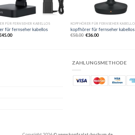
ER FÜR FERNSEHER KABELLOS
KOPFHÖRER FÜR FERNSEHER KABELLO
r für fernseher kabellos
kopfhörer für fernseher kabellos
€
45.00
€
58.00
€
36.00
ZAHLUNGSMETHODE
Copyright 2026 ©
www.kopfsalat-bochum.de