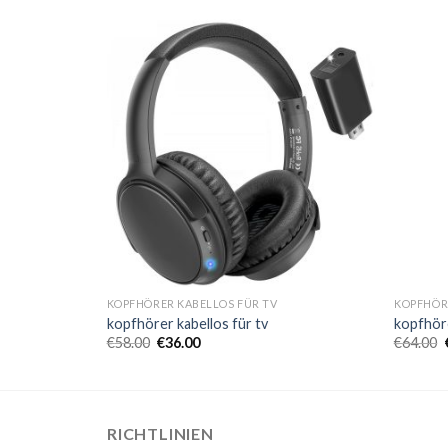
KOPFHÖRER KABELLOS FÜR TV
KOPFHÖR
kopfhörer kabellos für tv
kopfhöre
€
58.00
€
36.00
€
64.00
RICHTLINIEN