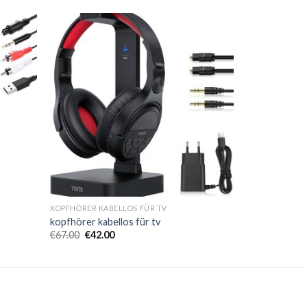
KOPFHÖRER KABELLOS FÜR TV
kopfhörer kabellos für tv
€
67.00
€
42.00