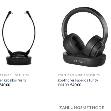
ER KABELLOS FÜR TV
KOPFHÖRER KABELLOS FÜR TV
r kabellos für tv
kopfhörer kabellos für tv
€
40.00
€
64.00
€
40.00
ZAHLUNGSMETHODE