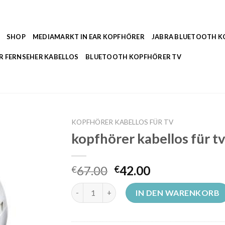
SHOP
MEDIAMARKT IN EAR KOPFHÖRER
JABRA BLUETOOTH 
R FERNSEHER KABELLOS
BLUETOOTH KOPFHÖRER TV
KOPFHÖRER KABELLOS FÜR TV
kopfhörer kabellos für t
67.00
42.00
€
€
kopfhörer kabellos für tv Menge
IN DEN WARENKORB