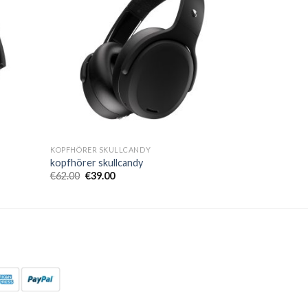
KOPFHÖRER SKULLCANDY
kopfhörer skullcandy
€
62.00
€
39.00