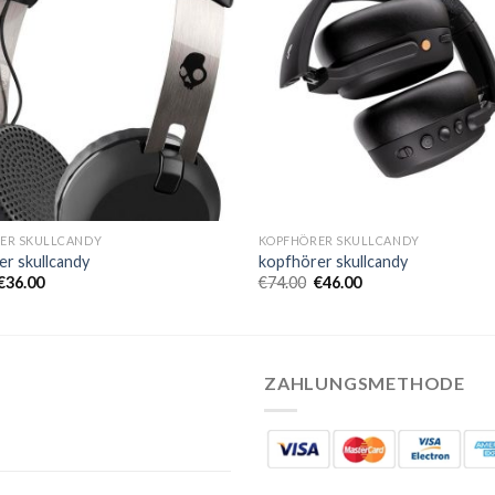
ER SKULLCANDY
KOPFHÖRER SKULLCANDY
er skullcandy
kopfhörer skullcandy
€
36.00
€
74.00
€
46.00
ZAHLUNGSMETHODE