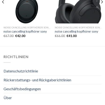
NOISE CANCELLING KOPFHÖRER SONY
NOISE CANCELLING KOPFHÖRER SONY
noise cancelling kopfhörer sony
noise cancelling kopfhörer sony
€
67.00
€
42.00
€
66.00
€
41.00
RICHTLINIEN
Datenschutzrichtlinie
Rückerstattungs- und Rückgaberichtlinien
Geschäftsbedingungen
Über