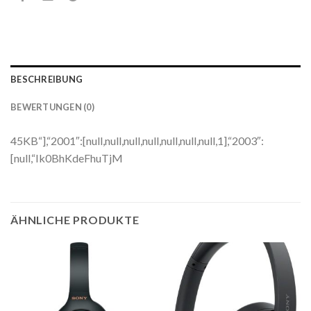
BESCHREIBUNG
BEWERTUNGEN (0)
45KB“],“2001″:[null,null,null,null,null,null,null,1],“2003″:
[null,“Ik0BhKdeFhuTjM
ÄHNLICHE PRODUKTE