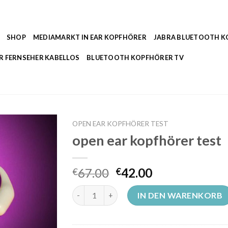
SHOP
MEDIAMARKT IN EAR KOPFHÖRER
JABRA BLUETOOTH 
R FERNSEHER KABELLOS
BLUETOOTH KOPFHÖRER TV
OPEN EAR KOPFHÖRER TEST
open ear kopfhörer test
67.00
42.00
€
€
open ear kopfhörer test Menge
IN DEN WARENKORB