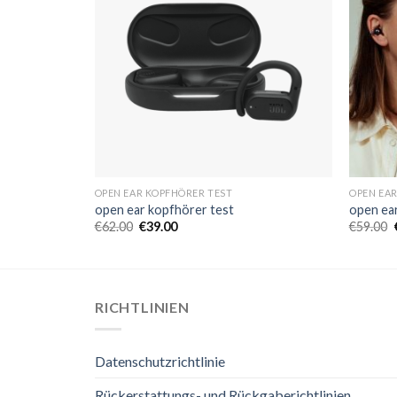
OPEN EAR KOPFHÖRER TEST
OPEN EA
open ear kopfhörer test
open ea
€
62.00
€
39.00
€
59.00
RICHTLINIEN
Datenschutzrichtlinie
Rückerstattungs- und Rückgaberichtlinien