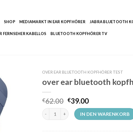
SHOP
MEDIAMARKT IN EAR KOPFHÖRER
JABRA BLUETOOTH 
R FERNSEHER KABELLOS
BLUETOOTH KOPFHÖRER TV
OVER EAR BLUETOOTH KOPFHÖRER TEST
over ear bluetooth kopfh
62.00
39.00
€
€
over ear bluetooth kopfhörer test Menge
IN DEN WARENKORB