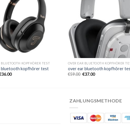
R BLUETOOTH KOPFHÖRER TEST
OVER EAR BLUETOOTH KOPFHÖRER TE
r bluetooth kopfhörer test
over ear bluetooth kopfhörer te
€
36.00
€
59.00
€
37.00
ZAHLUNGSMETHODE