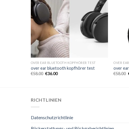
ER TEST
OVER EAR BLUETOOTH KOPFHÖRER TEST
OVER EA
er test
over ear bluetooth kopfhörer test
over ea
€
58.00
€
36.00
€
58.00
RICHTLINIEN
Datenschutzrichtlinie
Rückerstattungs- und Rückgaberichtlinien