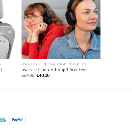
ST
OVER EAR BLUETOOTH KOPFHÖRER TEST
st
over ear bluetooth kopfhörer test
€
64.00
€
40.00