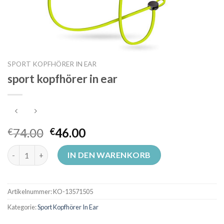
SPORT KOPFHÖRER IN EAR
sport kopfhörer in ear
74.00
46.00
€
€
sport kopfhörer in ear Menge
IN DEN WARENKORB
Artikelnummer:
KO-13571505
Kategorie:
Sport Kopfhörer In Ear