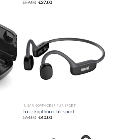
€
59.00
€
37.00
IN EAR KOPFHÖRER FÜR SPORT
in ear kopfhörer für sport
€
64.00
€
40.00