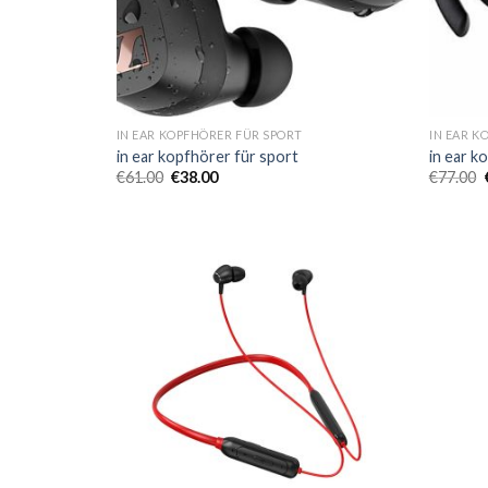
IN EAR KOPFHÖRER FÜR SPORT
IN EAR K
in ear kopfhörer für sport
in ear k
€
61.00
€
38.00
€
77.00