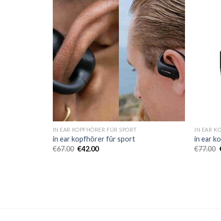
IN EAR KOPFHÖRER FÜR SPORT
IN EAR K
in ear kopfhörer für sport
in ear k
€
67.00
€
42.00
€
77.00