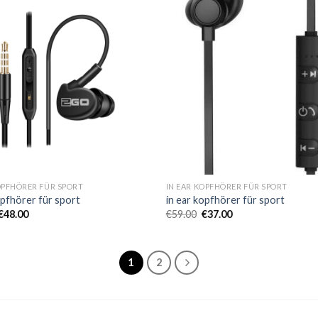
OPFHÖRER FÜR SPORT
IN EAR KOPFHÖRER FÜR SPORT
opfhörer für sport
in ear kopfhörer für sport
€
48.00
€
59.00
€
37.00
1
2