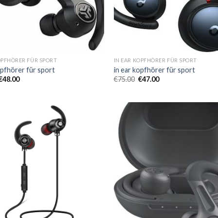
OPFHÖRER FÜR SPORT
IN EAR KOPFHÖRER FÜR SPORT
opfhörer für sport
in ear kopfhörer für sport
€
48.00
€
75.00
€
47.00