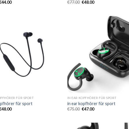
€
44.00
€
77.00
€
48.00
OPFHÖRER FÜR SPORT
IN EAR KOPFHÖRER FÜR SPORT
opfhörer für sport
in ear kopfhörer für sport
€
48.00
€
75.00
€
47.00