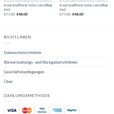
IN EAR KOPFHÖRER NOISE CANCELLING TEST
IN EAR KOPFHÖRER NOISE CANCELLING TEST
in ear kopfhörer noise cancelling
in ear kopfhörer noise cancelling
test
test
€
77.00
€
48.00
€
77.00
€
48.00
RICHTLINIEN
Datenschutzrichtlinie
Rückerstattungs- und Rückgaberichtlinien
Geschäftsbedingungen
Über
ZAHLUNGSMETHODE