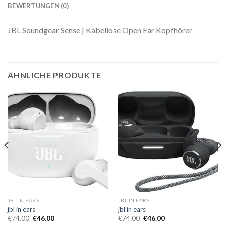
BEWERTUNGEN (0)
JBL Soundgear Sense | Kabellose Open Ear Kopfhörer
ÄHNLICHE PRODUKTE
JBL IN EARS
JBL IN EARS
jbl in ears
jbl in ears
€
74.00
€
46.00
€
74.00
€
46.00