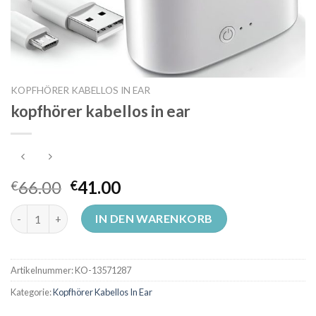
KOPFHÖRER KABELLOS IN EAR
kopfhörer kabellos in ear
66.00
41.00
€
€
kopfhörer kabellos in ear Menge
IN DEN WARENKORB
Artikelnummer:
KO-13571287
Kategorie:
Kopfhörer Kabellos In Ear