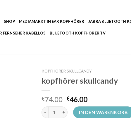
SHOP
MEDIAMARKT IN EAR KOPFHÖRER
JABRA BLUETOOTH 
R FERNSEHER KABELLOS
BLUETOOTH KOPFHÖRER TV
KOPFHÖRER SKULLCANDY
kopfhörer skullcandy
74.00
46.00
€
€
kopfhörer skullcandy Menge
IN DEN WARENKORB