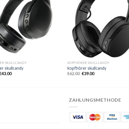
ER SKULLCANDY
KOPFHÖRER SKULLCANDY
er skullcandy
kopfhörer skullcandy
€
43.00
€
62.00
€
39.00
ZAHLUNGSMETHODE