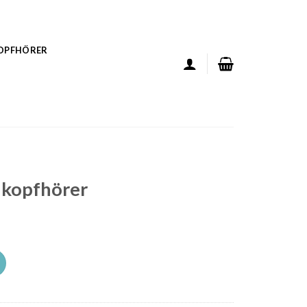
KOPFHÖRER
r kopfhörer