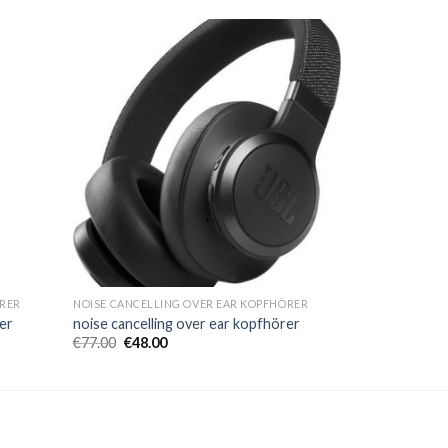
ÖRER
NOISE CANCELLING OVER EAR KOPFHÖRER
er
noise cancelling over ear kopfhörer
€
77.00
€
48.00