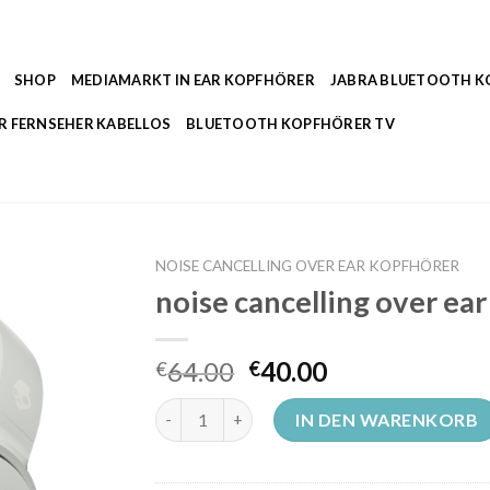
SHOP
MEDIAMARKT IN EAR KOPFHÖRER
JABRA BLUETOOTH 
R FERNSEHER KABELLOS
BLUETOOTH KOPFHÖRER TV
NOISE CANCELLING OVER EAR KOPFHÖRER
noise cancelling over ea
64.00
40.00
€
€
noise cancelling over ear kopfhörer Menge
IN DEN WARENKORB