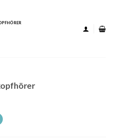
KOPFHÖRER
kopfhörer