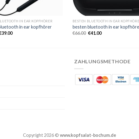
BLUETOOTH IN EAR KOPFHÖRER
BESTEN BLUETOOTH IN EAR KOPFHÖR
luetooth in ear kopfhörer
besten bluetooth in ear kopfhör
€
39.00
€
66.00
€
41.00
ZAHLUNGSMETHODE
Copyright 2026 ©
www.kopfsalat-bochum.de