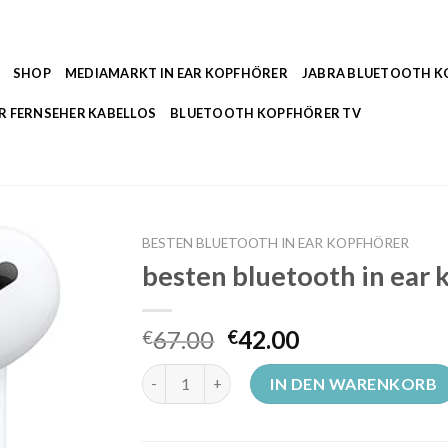
SHOP
MEDIAMARKT IN EAR KOPFHÖRER
JABRA BLUETOOTH 
R FERNSEHER KABELLOS
BLUETOOTH KOPFHÖRER TV
BESTEN BLUETOOTH IN EAR KOPFHÖRER
besten bluetooth in ear 
67.00
42.00
€
€
besten bluetooth in ear kopfhörer Menge
IN DEN WARENKORB