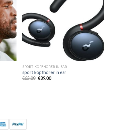
SPORT KOPFHÖRER IN EAR
sport kopfhörer in ear
€
62.00
€
39.00