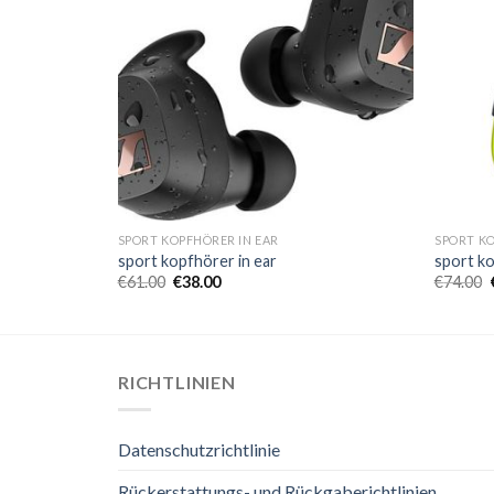
SPORT KOPFHÖRER IN EAR
SPORT KO
sport kopfhörer in ear
sport ko
€
61.00
€
38.00
€
74.00
RICHTLINIEN
Datenschutzrichtlinie
Rückerstattungs- und Rückgaberichtlinien