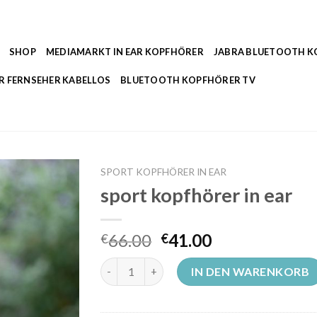
SHOP
MEDIAMARKT IN EAR KOPFHÖRER
JABRA BLUETOOTH 
R FERNSEHER KABELLOS
BLUETOOTH KOPFHÖRER TV
SPORT KOPFHÖRER IN EAR
sport kopfhörer in ear
66.00
41.00
€
€
sport kopfhörer in ear Menge
IN DEN WARENKORB