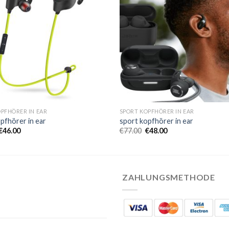
PFHÖRER IN EAR
SPORT KOPFHÖRER IN EAR
pfhörer in ear
sport kopfhörer in ear
€
46.00
€
77.00
€
48.00
ZAHLUNGSMETHODE