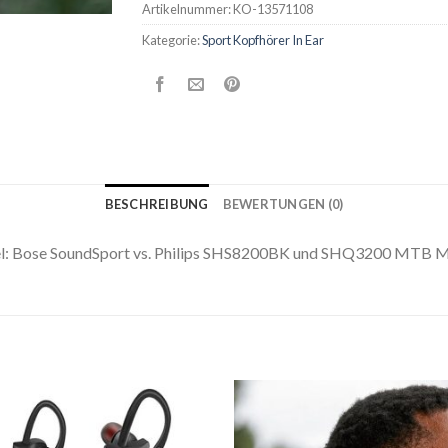
Artikelnummer:
KO-13571108
Kategorie:
Sport Kopfhörer In Ear
BESCHREIBUNG
BEWERTUNGEN (0)
Kabel: Bose SoundSport vs. Philips SHS8200BK und SHQ3200 MTB 